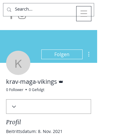
Weitere Optionen
Folgen
krav-maga-vikings
Administrator
krav-maga-vikings
0 Follower
0 Gefolgt
Profil
Beitrittsdatum: 8. Nov. 2021