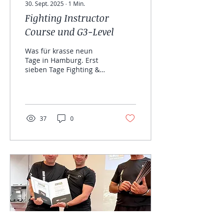
30. Sept. 2025
∙
1
Min.
Fighting Instructor
Course und G3-Level
Was für krasse neun
Tage in Hamburg. Erst
sieben Tage Fighting &
Combat Instructor
Course mit dem KMG
Expert 2 und Mitglied
des Global...
37
0